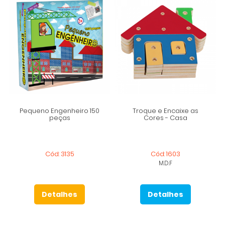
Pequeno Engenheiro 150
Troque e Encaixe as
peças
Cores - Casa
Cód: 3135
Cód: 1603
M.D.F
Detalhes
Detalhes