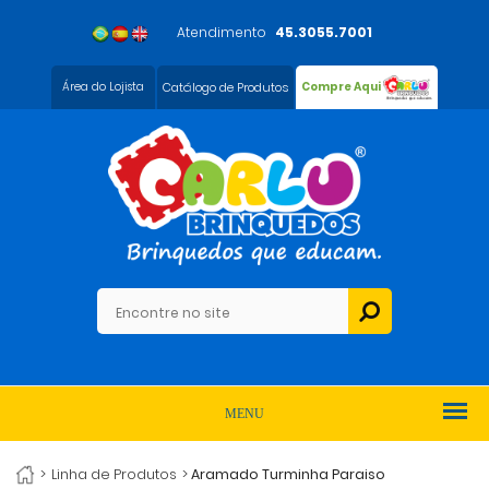
Atendimento
45.3055.7001
Área do Lojista
Catálogo de Produtos
Compre Aqui
MENU
>
Linha de Produtos
>
Aramado Turminha Paraiso